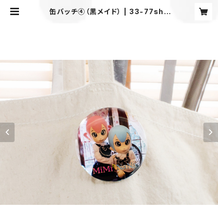
缶バッチ④（黒メイド） | 33-77sho
p