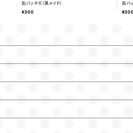
缶バッチ④（黒メイド）
缶バッ
¥300
¥30