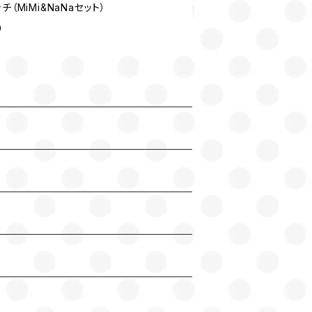
チ（MiMi&NaNaセット）
0